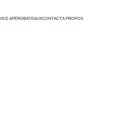
VICE APÉRO
BATEAUX
CONTACT
A PROPOS
ALCOOLS
Autres Produits
Nos Zones de Livraison