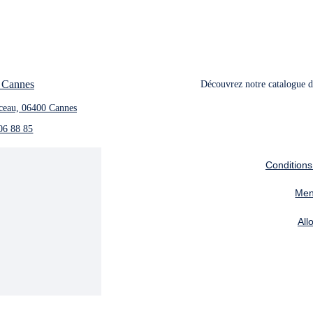
 Cannes
Découvrez notre catalogue de
ceau, 06400 Cannes
06 88 85
Conditions
Men
All