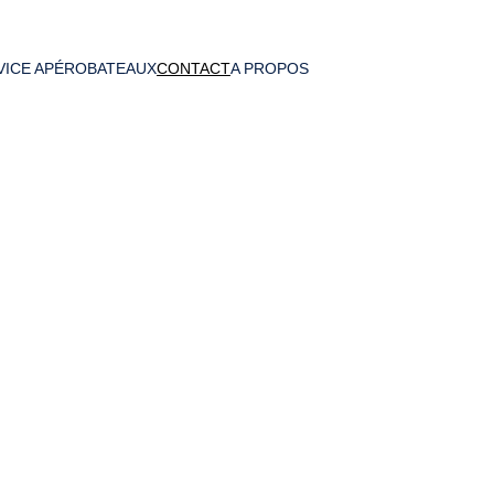
VICE APÉRO
BATEAUX
CONTACT
A PROPOS
NOUVEAU TELEPHONE : 07 68 06 88 85
 