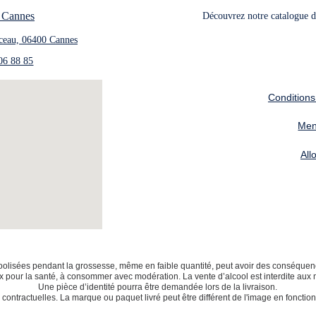
 Cannes
Découvrez notre catalogue de
ceau, 06400 Cannes
06 88 85
Conditions
Men
All
lisées pendant la grossesse, même en faible quantité, peut avoir des conséquence
x pour la santé, à consommer avec modération. La vente d’alcool est interdite aux
Une pièce d’identité pourra être demandée lors de la livraison.
contractuelles. La marque ou paquet livré peut être différent de l'image en fonction