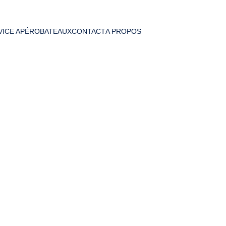
VICE APÉRO
BATEAUX
CONTACT
A PROPOS
AS JUS EA
Nos Zones de Livraison