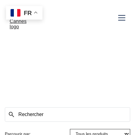
FR
BOUTIQUE - NOUVEAU TELEPHONE : 07 
68 06 88 85
NOS PRODUITS
Parcourir par: