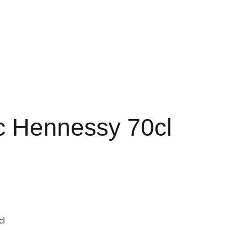
 Hennessy 70cl
cl