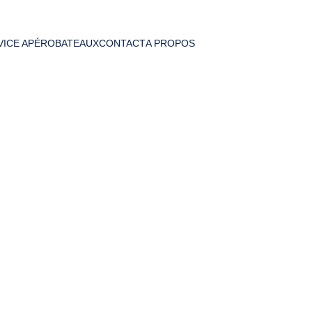
VICE APÉRO
BATEAUX
CONTACT
A PROPOS
Mouans-Sartoux : livr
avec Allo Rim
rnes
 à Mouans‑Sartoux ? Avec Allo Rim, il n’est plus nécessaire d’atte
te d’Azur, incluant 
Mouans‑Sartoux
. Ce service est idéal pour profite
imprévu en soirée.