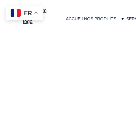
FR
ACCUEIL
NOS PRODUITS
SER
Epicerie nuit à 
Vous cherchez une solution pratique pour 
vos courses noctu
livraison à domicile à Cannes
 dans les environs de la Cô