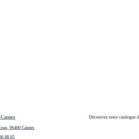
illes, des professionnels et des étudiants à Mouans‑Sartoux, offra
ais, des boissons et de l’épicerie fine rapidement, reflétant u
 Cannes
Découvrez notre catalogue de
ceau, 06400 Cannes
06 88 85