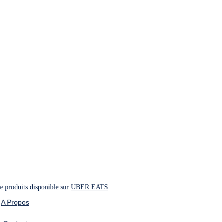
nt flexibilité et accessibilité. La livraison à 
n mode de consommation moderne et pratique.
 produits disponible sur 
UBER EATS
A Propos