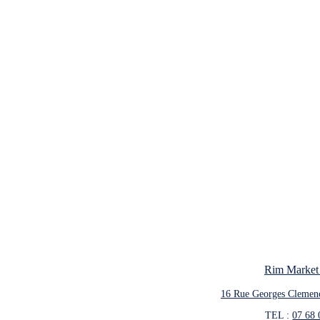
Le concept d’épicerie de nuit répond aux besoins des fam
domicile d’Allo Rim permet d’accéder à des produits fr
Rim Market
16 Rue Georges Clemen
TEL : 
07 68 