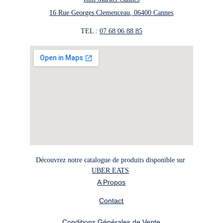
16 Rue Georges Clemenceau, 06400 Cannes
TEL : 
07 68 06 88 85
Découvrez notre catalogue de produits disponible sur 
UBER EATS
A Propos
Contact
Conditions Générales de Vente